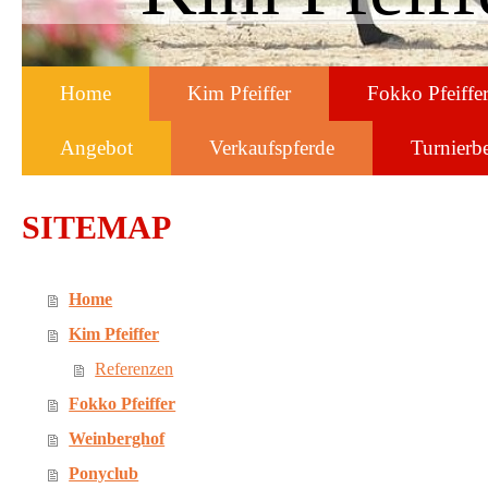
Home
Kim Pfeiffer
Fokko Pfeiffe
Angebot
Verkaufspferde
Turnierbe
SITEMAP
Home
Kim Pfeiffer
Referenzen
Fokko Pfeiffer
Weinberghof
Ponyclub