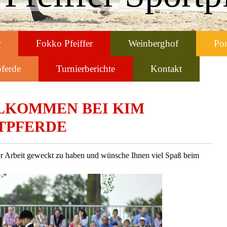
r
Fokko Pfeiffer
Weinberghof
Po
ferde
Turnierberichte
Kontakt
LKOMMEN BEI KIM
RTPFERDE
erer Arbeit geweckt zu haben und wünsche Ihnen viel Spaß beim